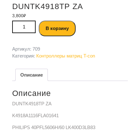
DUNTK4918TP ZA
3,800
₽
В корзину
Артикул:
709
Категория:
Контроллеры матриц T-con
Описание
Описание
DUNTK4918TP ZA
K4918A1116FLA01641
PHILIPS 40PFL5606H/60 LK400D3LB83