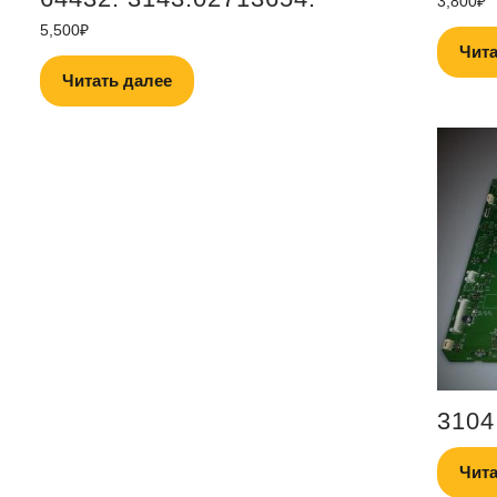
3,800
₽
5,500
₽
Чита
Читать далее
3104
Чита