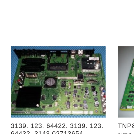
3139. 123. 64422. 3139. 123.
TNP
64432. 3143.02713654.