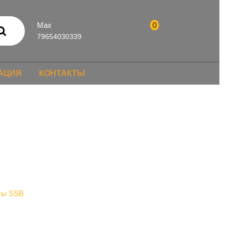
Max
0
79654030339
АЦИЯ
КОНТАКТЫ
ты SSB