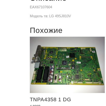
EAX67107604
Модель тв: LG 49SJ810V
Похожие
TNPA4358 1 DG