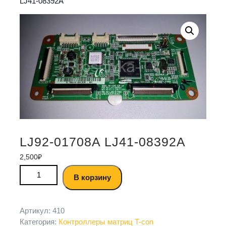
LJ41-08392A
LJ92-01708A LJ41-08392A
2,500
₽
В корзину
Артикул:
410
Категория:
Контроллеры матриц T-con