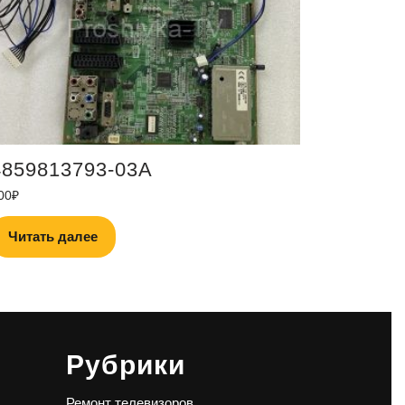
4859813793-03A
00
₽
Читать далее
Рубрики
Ремонт телевизоров