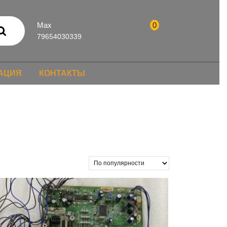
Max
0
79654030339
АЦИЯ
КОНТАКТЫ