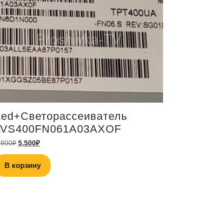
Led+Светорассеиватель
LVS400FN061A03AXOF
,800
₽
5,500
₽
В корзину