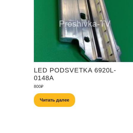
LED PODSVETKA 6920L-
0148A
800
₽
Читать далее