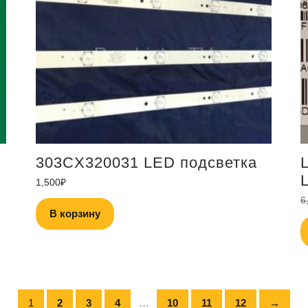
303CX320031 LED подсветка
1,500
₽
6
В корзину
1
2
3
4
…
10
11
12
→