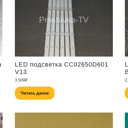
а
LED подсветка CC02650D601
V13
3,500
₽
2
Читать далее