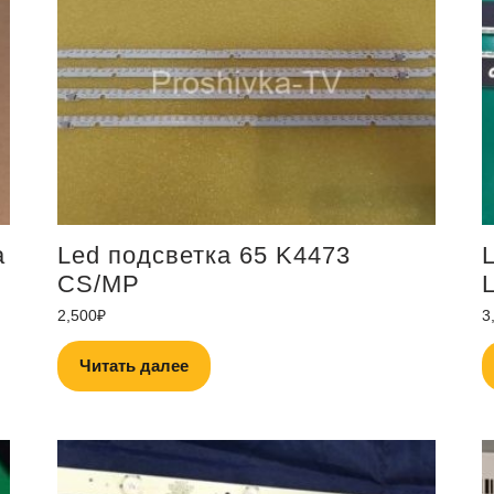
а
Led подсветка 65 K4473
CS/MP
2,500
₽
3
Читать далее