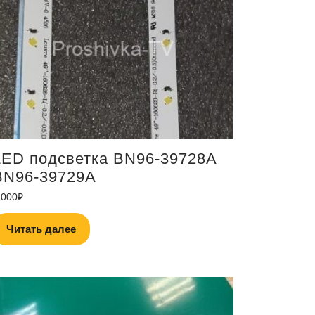
LED подсветка BN96-39728A
BN96-39729A
,000
₽
Читать далее