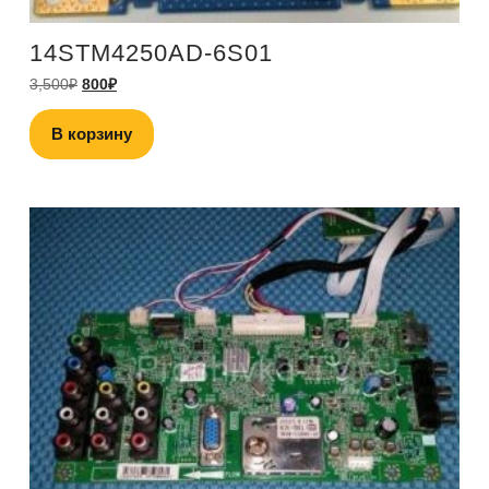
14STM4250AD-6S01
3,500
₽
800
₽
В корзину