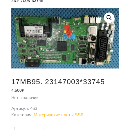
23147003*33745
17MB95. 23147003*33745
4,500
₽
Нет в наличии
Артикул:
463
Категория:
Материнские платы SSB