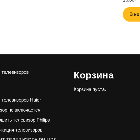
В ко
 телевизоров
Корзина
Корзина пуста.
 телевизоров Haier
зор не включается
ошить телевизор Philips
кация телевизоров
Т ТЕЛЕВИЗОРА PHILIPS