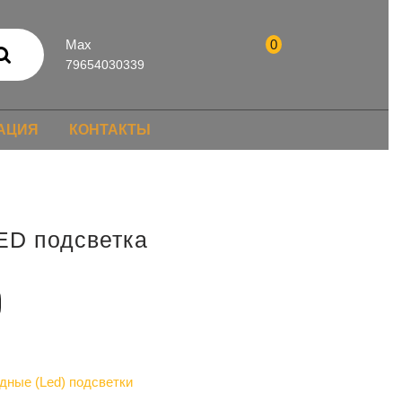
Max
0
79654030339
АЦИЯ
КОНТАКТЫ
ED подсветка
дные (Led) подсветки