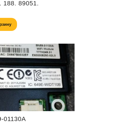
. 188. 89051.
рзину
-01130A