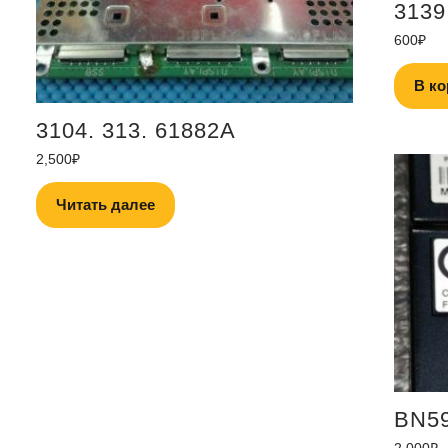
3139
600
₽
В ко
3104. 313. 61882A
2,500
₽
Читать далее
BN59
2,000
₽