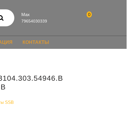
Max
0
79654030339
АЦИЯ
КОНТАКТЫ
3104.303.54946.B
.B
ты SSB