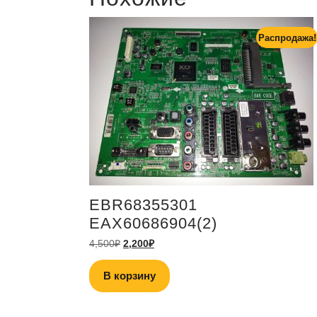
Распродажа!
EBR68355301
EAX60686904(2)
4,500
₽
2,200
₽
В корзину