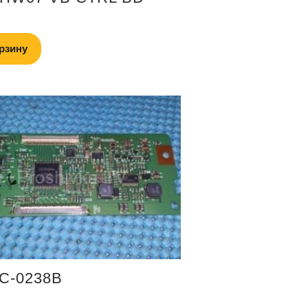
рзину
C-0238B