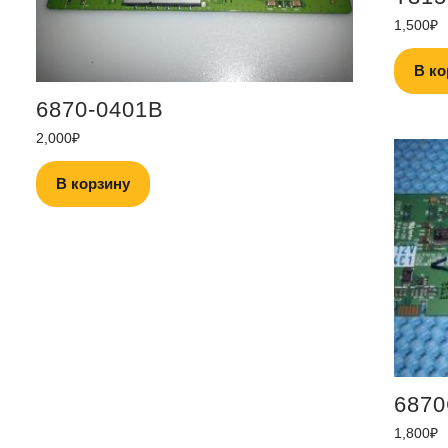
1,500
₽
В ко
6870-0401B
2,000
₽
В корзину
6870
1,800
₽