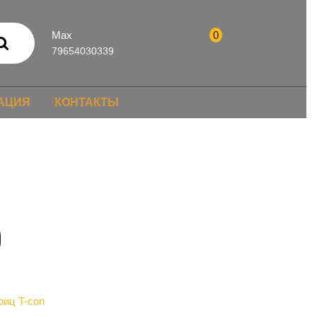
Max
0
79654030339
АЦИЯ
КОНТАКТЫ
риц T-con