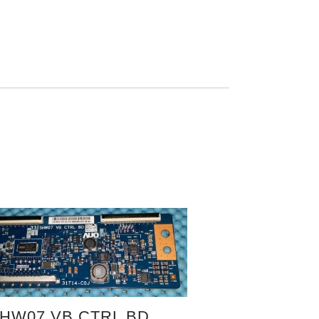
5HW07 VB CTRL BD