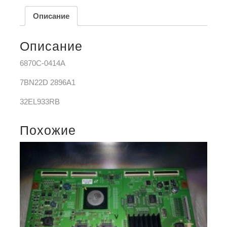
Описание
Описание
6870C-0414A
7BN22D 2896A1
32EL933RB
Похожие