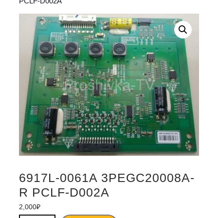
PCLF-D002A
6917L-0061A 3PEGC20008A-
R PCLF-D002A
2,000
₽