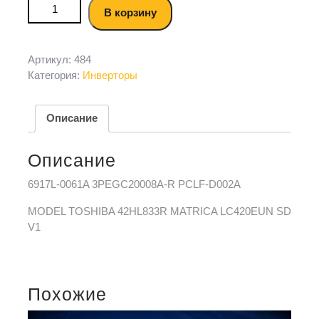
В корзину
Артикул:
484
Категория:
Инверторы
Описание
Описание
6917L-0061A 3PEGC20008A-R PCLF-D002A
MODEL TOSHIBA 42HL833R MATRICA LC420EUN SD
V1
Похожие