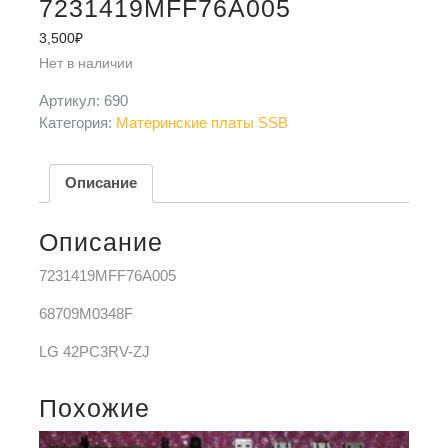
7231419MFF76A005
3,500
₽
Нет в наличии
Артикул:
690
Категория:
Материнские платы SSB
Описание
Описание
7231419MFF76A005
68709M0348F
LG 42PC3RV-ZJ
Похожие