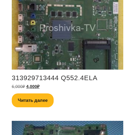
313929713444 Q552.4ELA
6,000
₽
4,000
₽
Читать далее