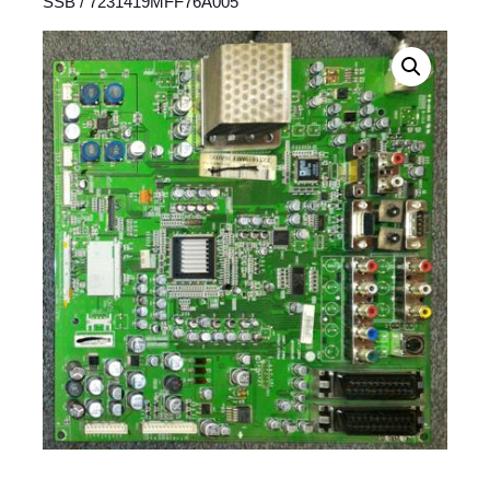
SSB
/ 7231419MFF76A005