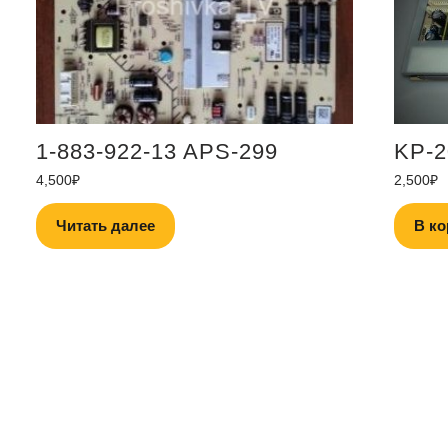
1-883-922-13 APS-299
KP-2
4,500
₽
2,500
₽
Читать далее
В ко