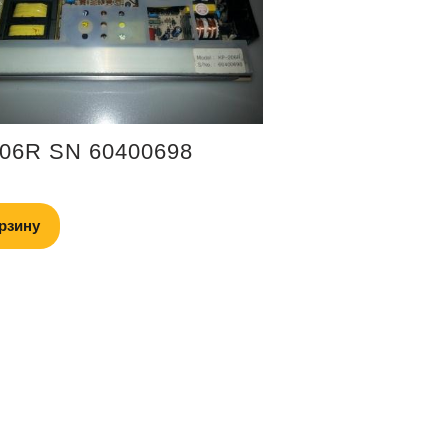
06R SN 60400698
рзину