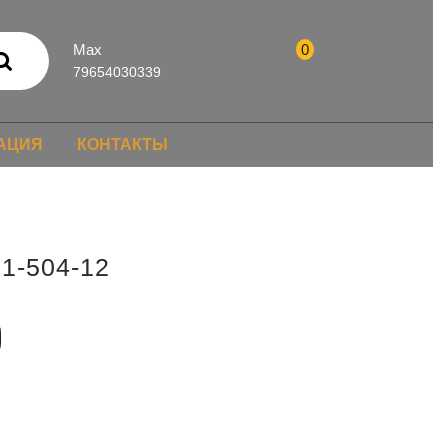
Max
0
79654030339
АЦИЯ
КОНТАКТЫ
1-504-12