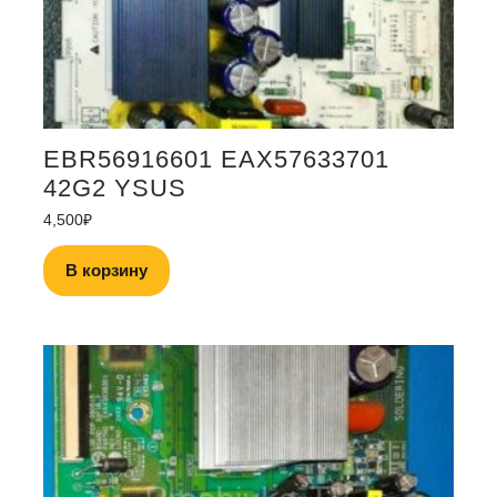
EBR56916601 EAX57633701
42G2 YSUS
4,500
₽
В корзину