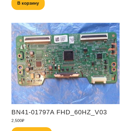
В корзину
BN41-01797A FHD_60HZ_V03
2,500
₽