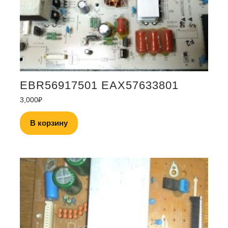
EBR56917501 EAX57633801
3,000
₽
В корзину