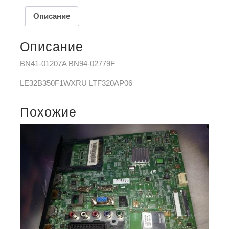
Описание
Описание
BN41-01207A BN94-02779F
LE32B350F1WXRU LTF320AP06
Похожие