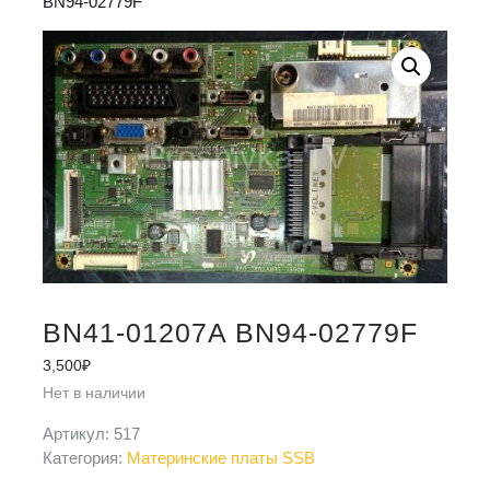
BN94-02779F
BN41-01207A BN94-02779F
3,500
₽
Нет в наличии
Артикул:
517
Категория:
Материнские платы SSB