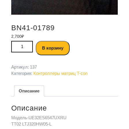
BN41-01789
2,700
₽
В корзину
Артикул:
137
Категория:
Контроллеры матриц T-con
Описание
Описание
Модель-UE32ES6547UXRU
TT02 LTJ320HW05-L