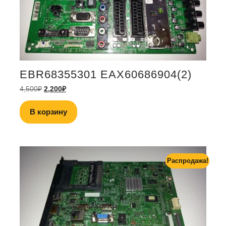
EBR68355301 EAX60686904(2)
4,500
₽
2,200
₽
В корзину
Распродажа!