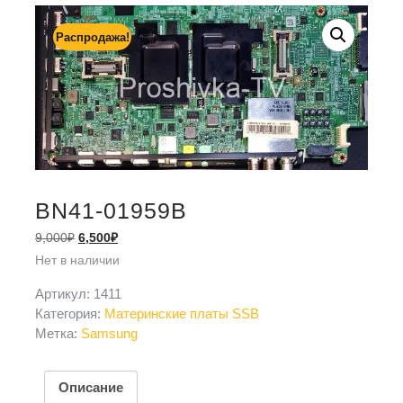
Распродажа!
BN41-01959B
9,000
₽
6,500
₽
Нет в наличии
Артикул:
1411
Категория:
Материнские платы SSB
Метка:
Samsung
Описание