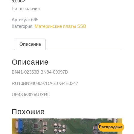
8,000
₽
Нет в наличии
Артикул:
665
Категория:
Материнские платы SSB
Описание
Описание
BN41-02353B BN94-09097D
RU10BN9409097DA610G4E0247
UE48J6300AUXRU
Похожие
Распродажа!