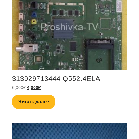
313929713444 Q552.4ELA
6,000
₽
4,000
₽
Читать далее