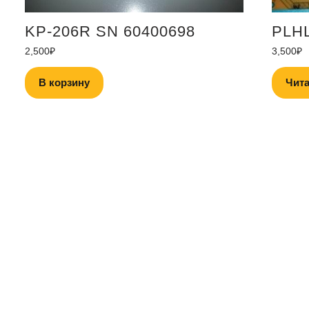
KP-206R SN 60400698
PLH
2,500
₽
3,500
₽
В корзину
Чита