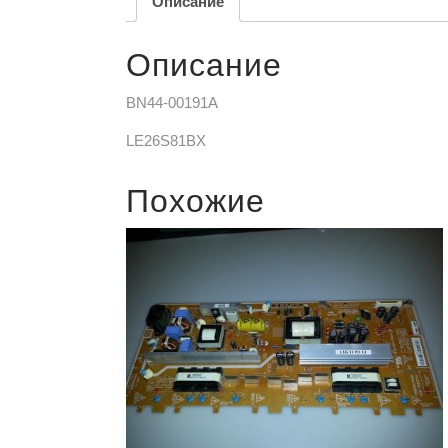
Описание
Описание
BN44-00191A
LE26S81BX
Похожие