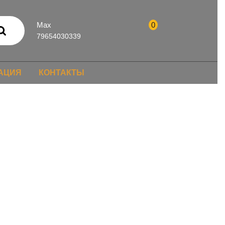
Max
0
79654030339
АЦИЯ
КОНТАКТЫ