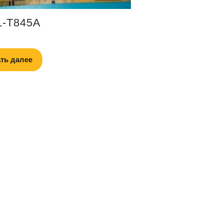
L-T845A
ть далее