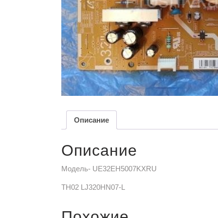
Описание
Описание
Модель- UE32EH5007KXRU
TH02 LJ320HN07-L
Похожие