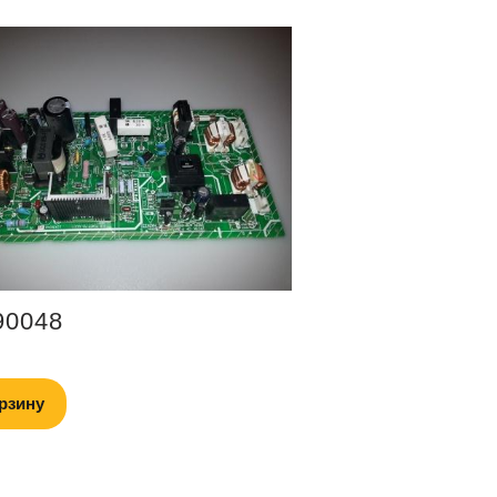
90048
рзину