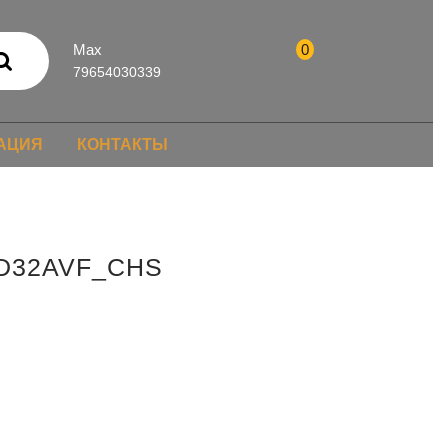
Max
0
79654030339
АЦИЯ
КОНТАКТЫ
PD32AVF_CHS