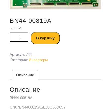
BN44-00819A
5,000
₽
В корзину
Артикул:
744
Категория:
Инверторы
Описание
Описание
BN44-00819A
CN07BN4400819ASE38G56D05Y