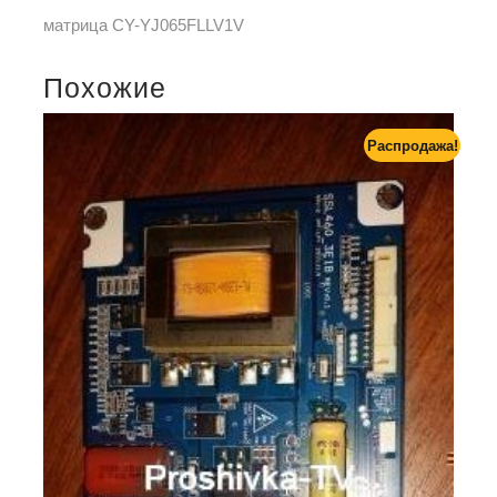
матрица CY-YJ065FLLV1V
Похожие
Распродажа!