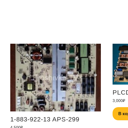
PLCD
3,000
₽
В ко
1-883-922-13 APS-299
4,500
₽