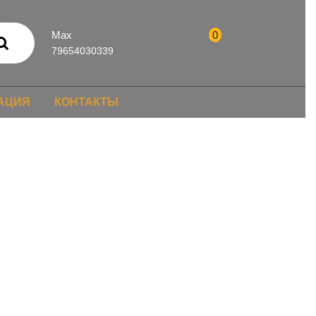
Max
0
79654030339
АЦИЯ
КОНТАКТЫ