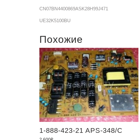
CN07BN4400869ASK28H99J471
UE32K5100BU
Похожие
1-888-423-21 APS-348/C
2,600
₽