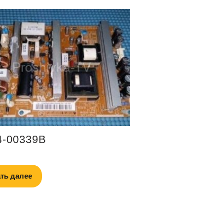
4-00339B
ть далее