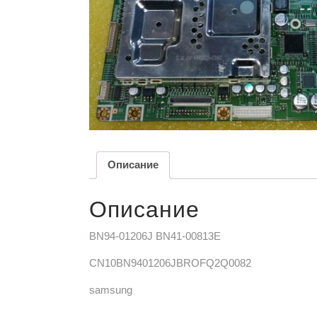
Описание
Описание
BN94-01206J BN41-00813E
CN10BN9401206JBROFQ2Q0082
samsung