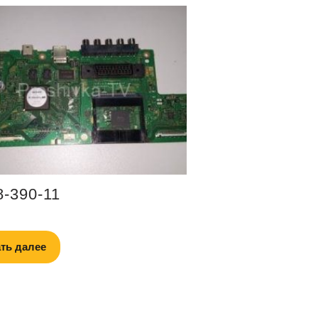
8-390-11
ть далее