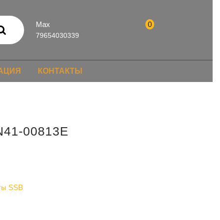
Max
0
79654030339
АЦИЯ
КОНТАКТЫ
N41-00813E
ты SSB