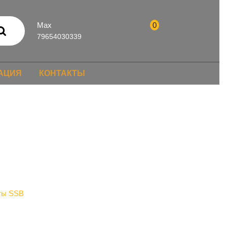
Max
0
79654030339
АЦИЯ
КОНТАКТЫ
ты SSB