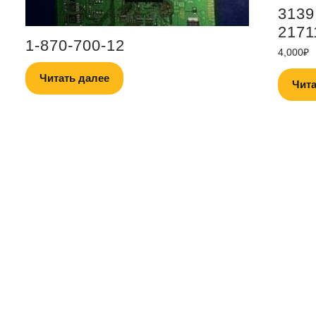
3139
2171
1-870-700-12
4,000
₽
Читать далее
Чита