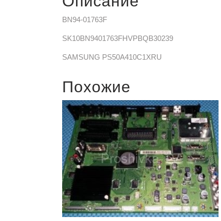
Описание
BN94-01763F
SK10BN9401763FHVPBQB30239
SAMSUNG PS50A410C1XRU
Похожие