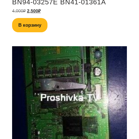
BN94-03257E BN41-01361A
4,000
₽
2,500
₽
В корзину