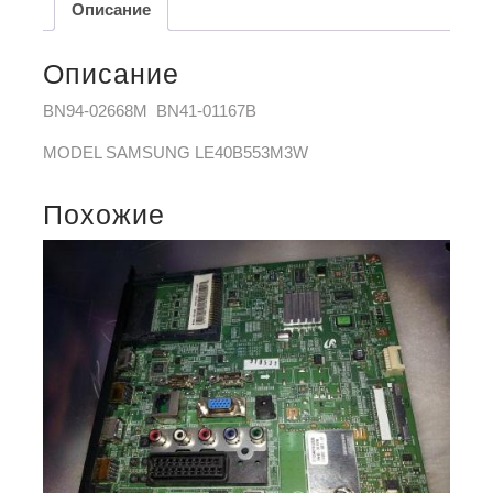
Описание
Описание
BN94-02668M BN41-01167B
MODEL SAMSUNG LE40B553M3W
Похожие