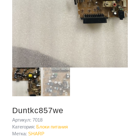
Duntkc857we
Артикул:
7018
Категория:
Блоки питания
Метка:
SHARP