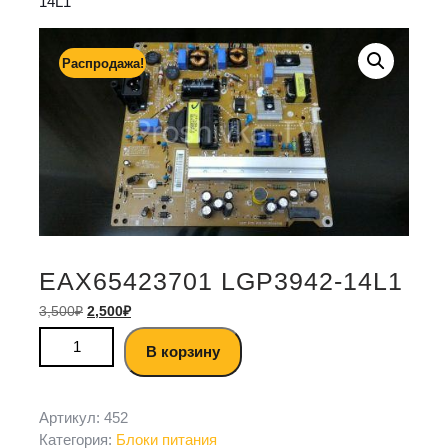
14L1
Распродажа!
EAX65423701 LGP3942-14L1
3,500
₽
2,500
₽
В корзину
Артикул:
452
Категория:
Блоки питания