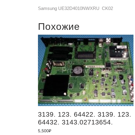
Samsung UE32D4010NWXRU CK02
Похожие
3139. 123. 64422. 3139. 123.
64432. 3143.02713654.
5,500
₽