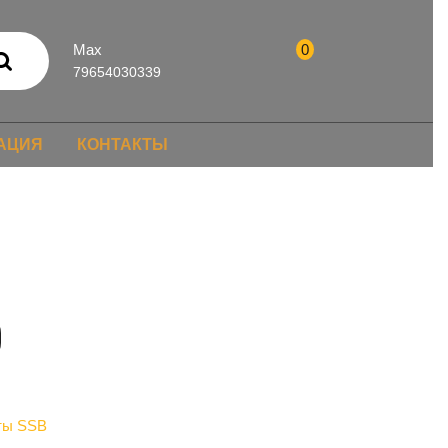
Max
0
79654030339
АЦИЯ
КОНТАКТЫ
ты SSB