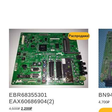
Распродажа!
EBR68355301
BN94
EAX60686904(2)
4,700
₽
4,500
₽
2,200
₽