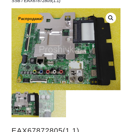
SSB
/ EAX67872805(1.1)
Распродажа!
EAX67872805(1.1)