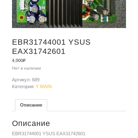
EBR31744001 YSUS
EAX31742601
4,000
₽
Нет в наличии
Артикул:
689
Категория:
Y MAIN
Описание
Описание
EBR31744001 YSUS EAX31742601