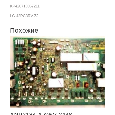
KP42071J057211
LG 42PC3RV-ZJ
Похожие
ANP2184-A AWV-2448