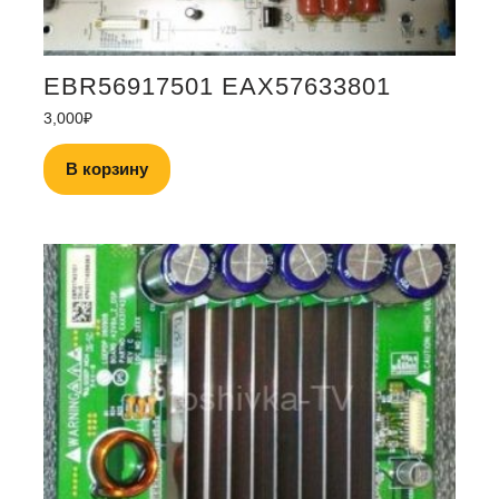
EBR56917501 EAX57633801
3,000
₽
В корзину