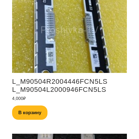
L_M90504R2004446FCN5LS
L_M90504L2000946FCN5LS
4,000
₽
В корзину