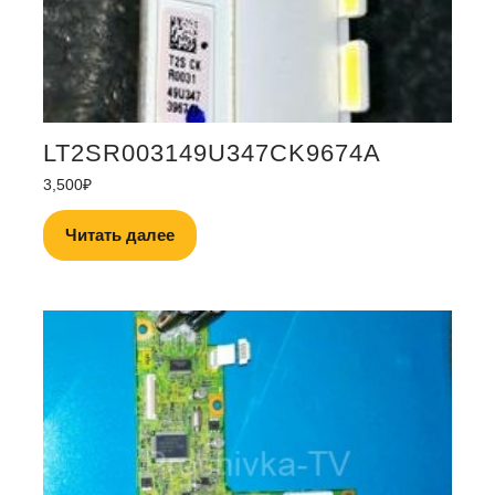
LT2SR003149U347CK9674A
3,500
₽
Читать далее