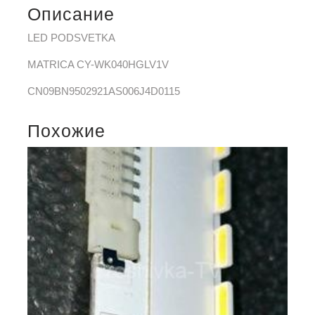
Описание
LED PODSVETKA
MATRICA CY-WK040HGLV1V
CN09BN9502921AS006J4D0115
Похожие