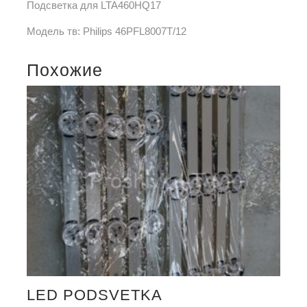
Подсветка для LTA460HQ17
Модель тв: Philips 46PFL8007T/12
Похожие
LED PODSVETKA