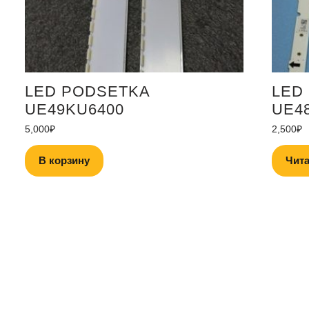
LED PODSETKA
LED
UE49KU6400
UE4
5,000
₽
2,500
₽
В корзину
Чита