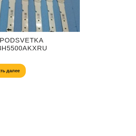
 PODSVETKA
8H5500AKXRU
ть далее