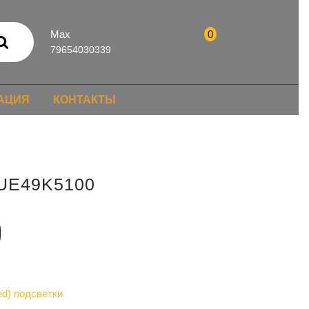
Max
0
79654030339
АЦИЯ
КОНТАКТЫ
 UE49K5100
d) подсветки