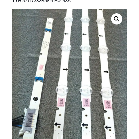
TYH20017332B582LH0448A