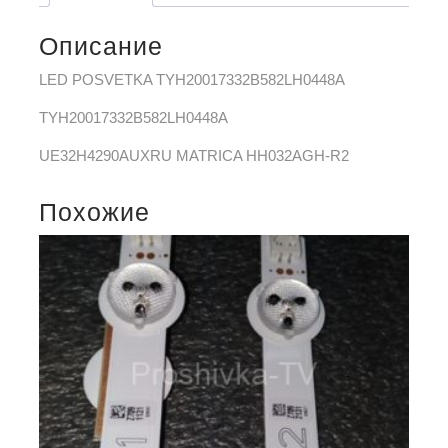
Описание
LED POSVETKA TYH20017332B582LH0448A
TYH20017332B582LH0448A
UE32H4290AUXRU MATRICA HH032AGH-R2
Похожие