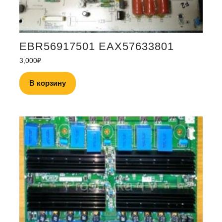
EBR56917501 EAX57633801
3,000
₽
В корзину