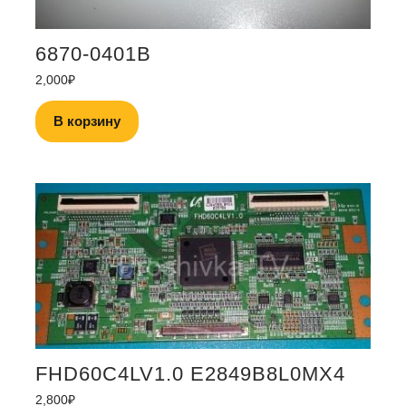
6870-0401B
2,000
₽
В корзину
FHD60C4LV1.0 E2849B8L0MX4
2,800
₽