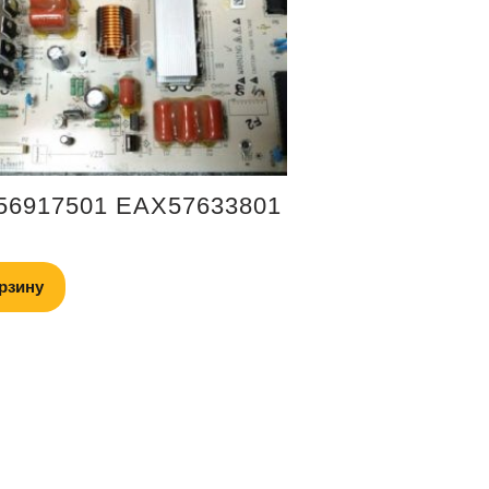
56917501 EAX57633801
рзину