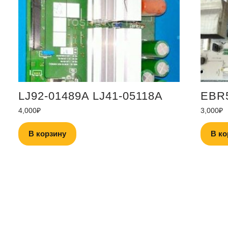
LJ92-01489A LJ41-05118A
EBR
4,000
₽
3,000
₽
В корзину
В ко