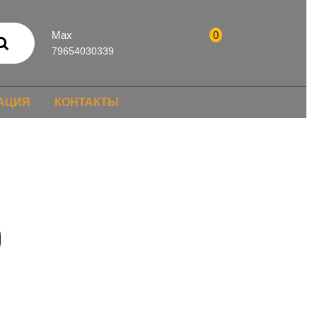
Max
0
79654030339
АЦИЯ
КОНТАКТЫ