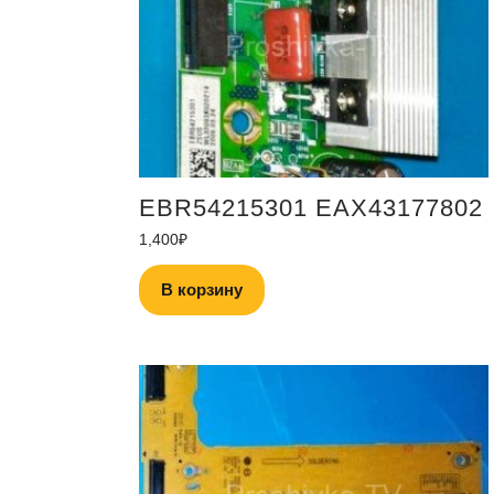
EBR54215301 EAX43177802
1,400
₽
В корзину