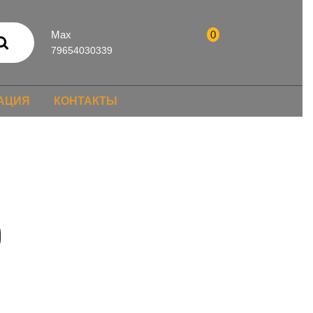
Max
0
79654030339
АЦИЯ
КОНТАКТЫ