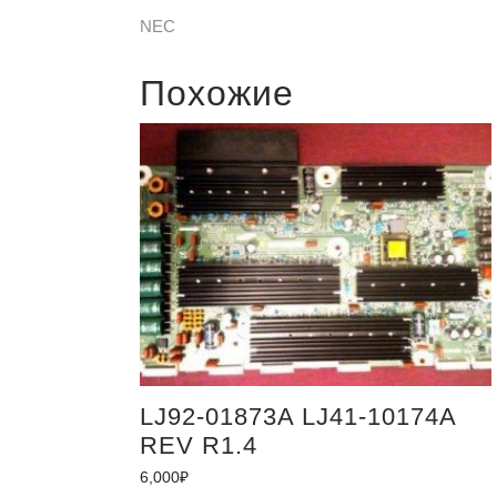
NEC
Похожие
LJ92-01873A LJ41-10174A
REV R1.4
6,000
₽