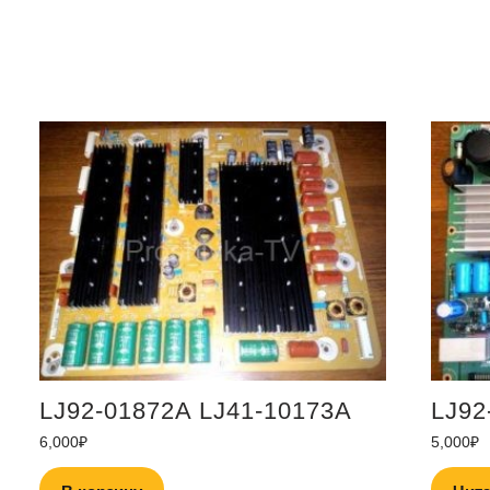
LJ92-01872A LJ41-10173A
LJ92
6,000
₽
5,000
₽