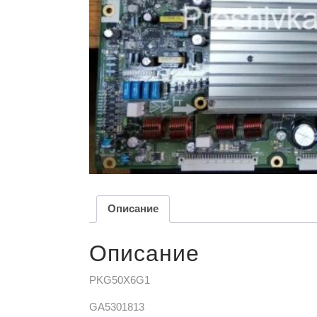
Описание
Описание
PKG50X6G1
GA5301813