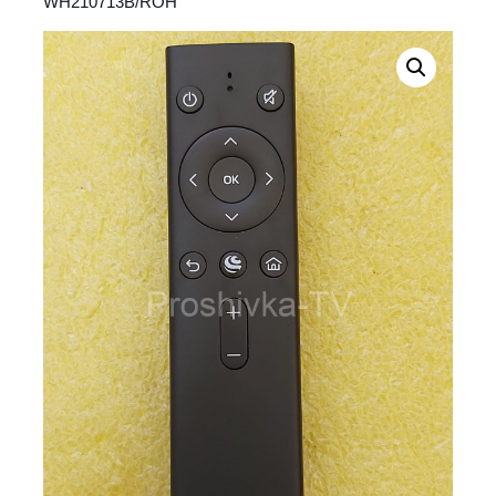
WH210713B/ROH