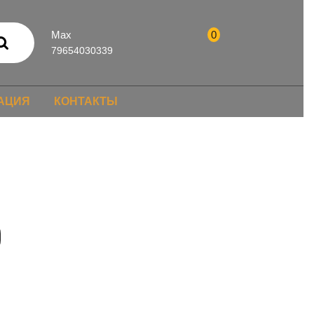
Max
0
79654030339
АЦИЯ
КОНТАКТЫ