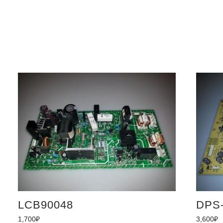
LCB90048
DPS
1,700
₽
3,600
₽