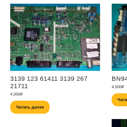
3139 123 61411 3139 267
BN94
21711
4,500
₽
4,000
₽
Чита
Читать далее