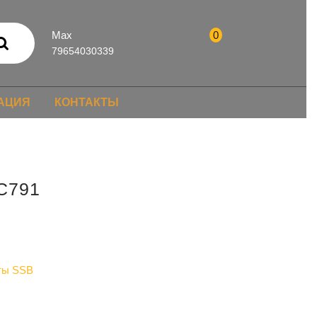
Max
0
79654030339
АЦИЯ
КОНТАКТЫ
C791
ты SSB