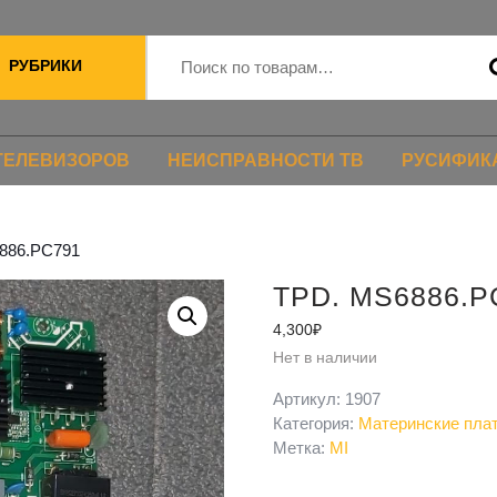
РУБРИКИ
ТЕЛЕВИЗОРОВ
НЕИСПРАВНОСТИ ТВ
РУСИФИК
886.PC791
TPD. MS6886.P
4,300
₽
Нет в наличии
Артикул:
1907
Категория:
Материнские пла
Метка:
MI