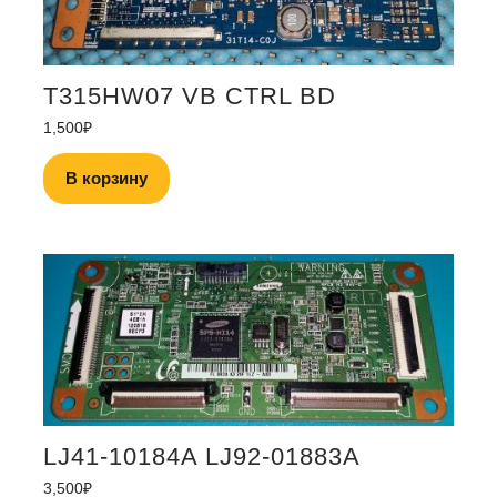
T315HW07 VB CTRL BD
1,500
₽
В корзину
LJ41-10184A LJ92-01883A
3,500
₽