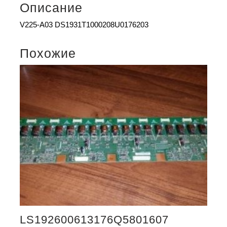
Описание
V225-A03 DS1931T1000208U0176203
Похожие
LS192600613176Q5801607