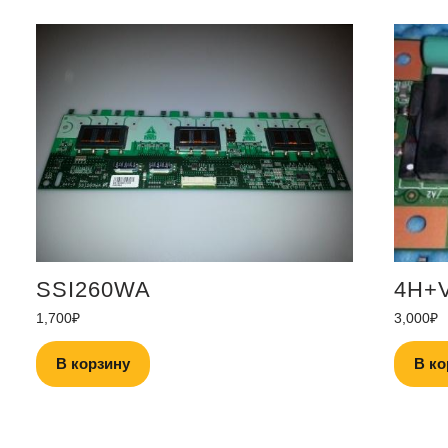
SSI260WA
4H+V
1,700
₽
3,000
₽
В корзину
В ко