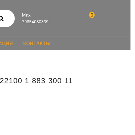
Max
0
79654030339
АЦИЯ
КОНТАКТЫ
2100 1-883-300-11