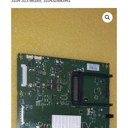
3104 313 66185, 310432880941